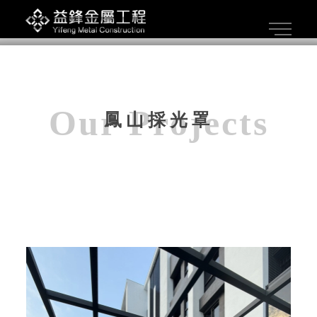
鳳山採光罩